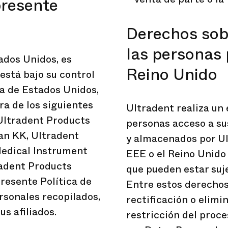
presente
Derechos sobr
las personas 
ados Unidos, es
Reino Unido
está bajo su control
era de Estados Unidos,
ra de los siguientes
Ultradent realiza un 
 Ultradent Products
personas acceso a su
pan KK, Ultradent
y almacenados por Ul
Medical Instrument
EEE o el Reino Unido
radent Products
que pueden estar suje
resente Política de
Entre estos derechos 
rsonales recopilados,
rectificación o elimi
s afiliados.
restricción del proc