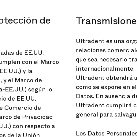
otección de
Transmisiones
Ultradent es una org
relaciones comerciale
liadas de EE.UU.
que sea necesario tr
 cumplen con el Marco
internacionalmente. 
E.UU.) y la
Ultradent obtendrá u
, y el Marco de
como se expone en e
a-EE.UU.) según lo
Datos. En ausencia de
io de EE.UU.
Ultradent cumplirá c
de Comercio de
general para salvagu
Marco de Privacidad
U.) con respecto al
Los Datos Personales
os de la Unión