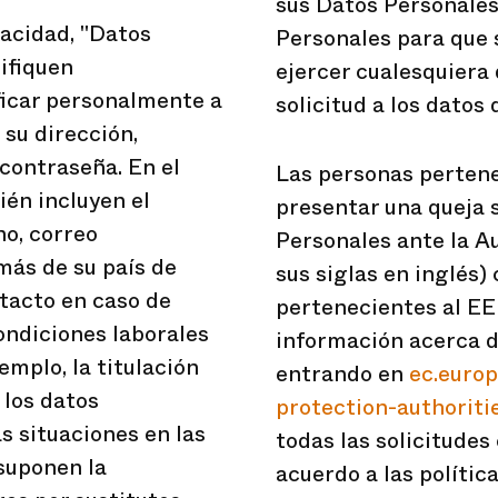
sus Datos Personales,
vacidad, "Datos
Personales para que s
tifiquen
ejercer cualesquiera 
ficar personalmente a
solicitud a los datos
 su dirección,
 contraseña. En el
Las personas pertene
ién incluyen el
presentar una queja 
no, correo
Personales ante la A
más de su país de
sus siglas en inglés)
ntacto en caso de
pertenecientes al EE
ondiciones laborales
información acerca d
emplo, la titulación
entrando en
ec.europ
 los datos
protection-authorit
as situaciones en las
todas las solicitudes
suponen la
acuerdo a las polític