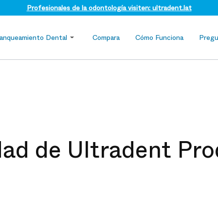
Profesionales de la odontología visiten: ultradent.lat
lanqueamiento Dental
Compara
Cómo Funciona
Pregu
idad de Ultradent Pro