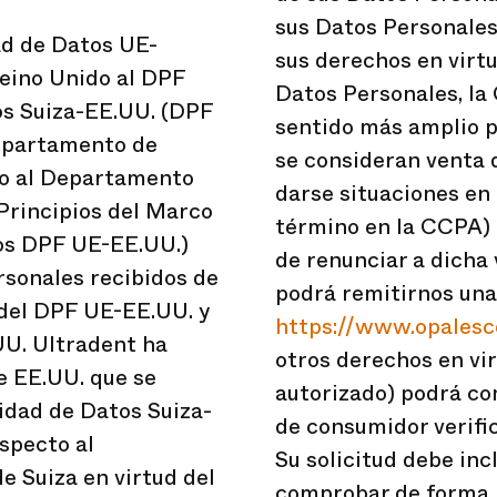
sus Datos Personales)
ad de Datos UE-
sus derechos en virt
Reino Unido al DPF
Datos Personales, la
os Suiza-EE.UU. (DPF
sentido más amplio p
Departamento de
se consideran venta 
do al Departamento
darse situaciones en 
Principios del Marco
término en la CCPA) 
ios DPF UE-EE.UU.)
de renunciar a dicha 
rsonales recibidos de
podrá remitirnos una 
 del DPF UE-EE.UU. y
https://www.opales
UU. Ultradent ha
otros derechos en vi
e EE.UU. que se
autorizado) podrá co
cidad de Datos Suiza-
de consumidor verific
specto al
Su solicitud debe inc
e Suiza en virtud del
comprobar de forma r