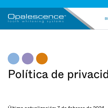
B
Política de privac