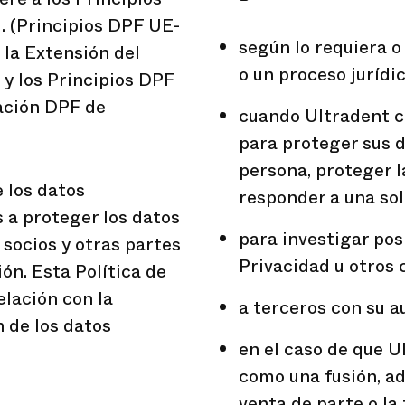
. (Principios DPF UE-
según lo requiera o 
e la Extensión del
o un proceso jurídic
 y los Principios DPF
tación DPF de
cuando Ultradent cr
para proteger sus d
persona, proteger l
e los datos
responder a una sol
 a proteger los datos
para investigar pos
 socios y otras partes
Privacidad u otros 
ón. Esta Política de
elación con la
a terceros con su a
 de los datos
en el caso de que U
como una fusión, ad
venta de parte o la 