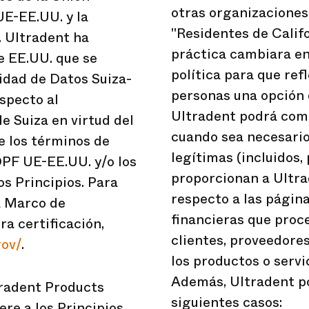
otras organizaciones,
UE-EE.UU. y la
"Residentes de Califo
. Ultradent ha
práctica cambiara en
e EE.UU. que se
política para que ref
cidad de Datos Suiza-
personas una opción 
specto al
Ultradent podrá comp
e Suiza en virtud del
cuando sea necesario
e los términos de
legítimas (incluidos,
 DPF UE-EE.UU. y/o los
proporcionan a Ultra
os Principios. Para
respecto a las págin
a Marco de
financieras que proc
a certificación,
clientes, proveedores
ov/
.
los productos o servi
Además, Ultradent po
tradent Products
siguientes casos:
re a los Principios