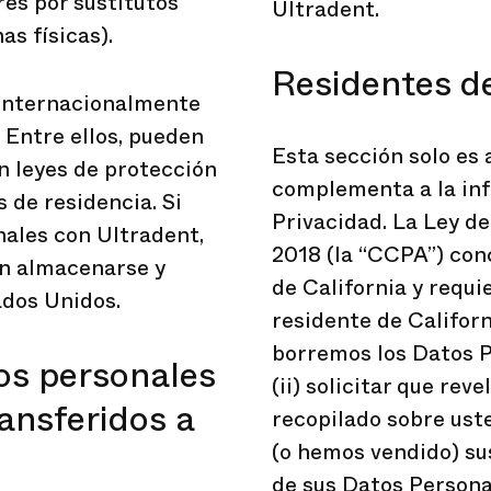
res por sustitutos
Ultradent.
as físicas).
Residentes de
 internacionalmente
 Entre ellos, pueden
Esta sección solo es 
in leyes de protección
complementa a la inf
s de residencia. Si
Privacidad. La Ley d
ales con Ultradent,
2018 (la “CCPA”) con
n almacenarse y
de California y requi
ados Unidos.
residente de Californi
borremos los Datos P
os personales
(ii) solicitar que re
ansferidos a
recopilado sobre uste
(o hemos vendido) sus
de sus Datos Persona