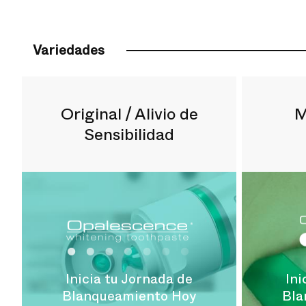
Variedades
Original / Alivio de
M
Sensibilidad
Inicia tu Jornada de
Ini
Blanqueamiento Hoy
Bla