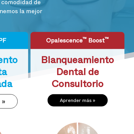
a comodidad de
enemos la mejor
™
™
PF
Opalescence
Boost
ento
Blanqueamiento
ta
Dental de
ada
Consultorio
s
Aprender más