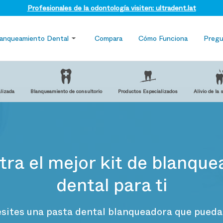
Profesionales de la odontología visiten: ultradent.lat
lanqueamiento Dental
Compara
Cómo Funciona
Pregu
lizada
Blanqueamiento de consultorio
Productos Especializados
Alivio de la 
ra el mejor kit de blanqu
dental para ti
esites una pasta dental blanqueadora que puedas