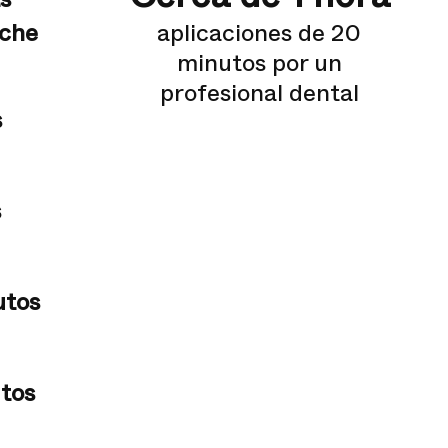
oche
aplicaciones de 20
minutos por un
profesional dental
s
s
utos
tos