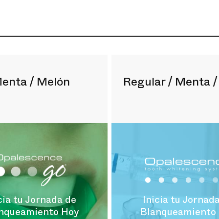
enta / Melón
Regular / Menta 
cia tu Jornada de
Inicia tu Jornad
nqueamiento Hoy
Blanqueamiento