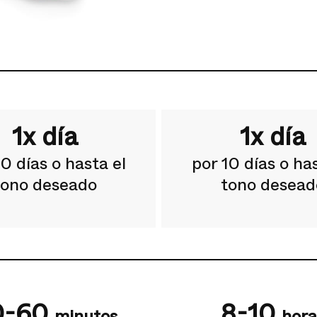
1x día
1x día
10 días o hasta el
por 10 días o has
tono deseado
tono desead
0-60
8-10
minutos
hora