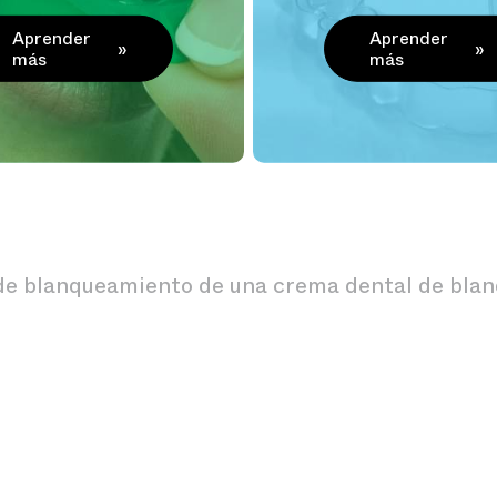
Aprender
Aprender
más
más
ia de blanqueamiento de una crema dental de bla