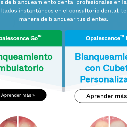
dos de blanqueamiento dental profesionales en l
ultados instantáneos en el consultorio dental, t
manera de blanquear tus dientes.
™
™
palescence Go
Opalescence
nqueamiento
Blanqueami
mbulatorio
con Cube
Personaliz
Aprender má
Aprender más