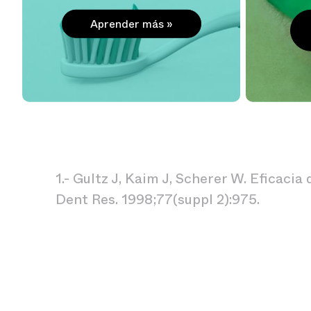
Aprender más
1.- Gultz J, Kaim J, Scherer W. Eficac
Dent Res. 1998;77(suppl 2):975.