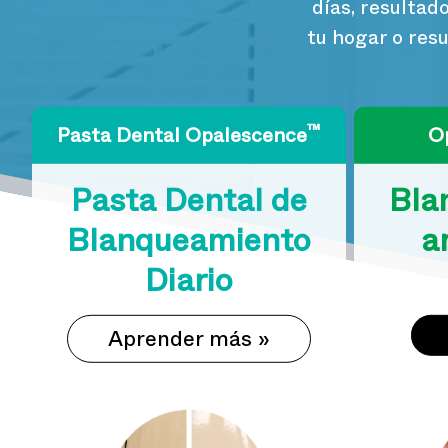
días, resulta
tu hogar o res
™
Pasta Dental Opalescence
O
Pasta Dental de
Bla
Blanqueamiento
a
Diario
Aprender más