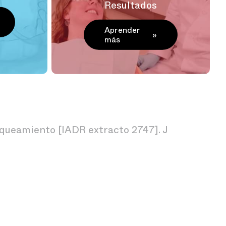
Resultados
Aprender
más
nqueamiento [IADR extracto 2747]. J