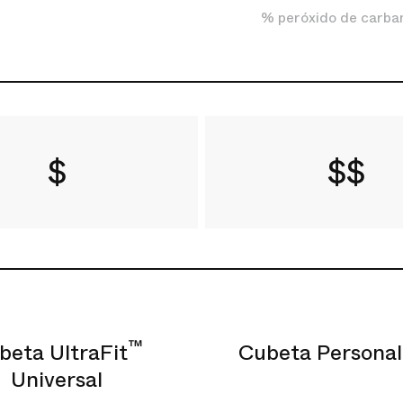
% peróxido de carba
$
$$
™
beta UltraFit
Cubeta Personal
Universal