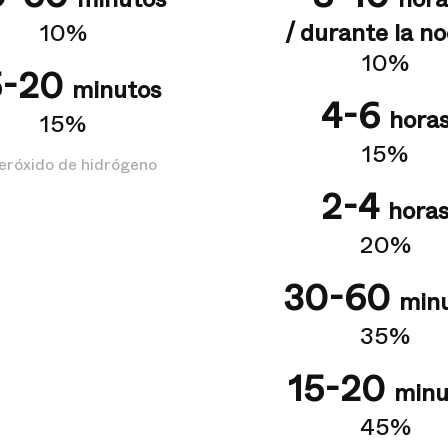
10%
/ durante la n
10%
5-20
minutos
4-6
hora
15%
15%
eróxido de hidrógeno
2-4
hora
20%
30-60
min
35%
15-20
minu
45%