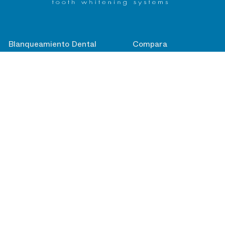
Blanqueamiento Dental
Compara
Cubeta lista para usar
Preguntas Frecuentes
Cubeta personalizada
Blanqueamiento de consultorio
Pasta dental Blanqueadora
Productos Especializados
Alivio de la sensibilidad
Cómo Funciona
contacto@ultradent.com
505 West Ultradent Drive South Jordan, UT
84095