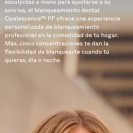
esculpidas a mano para ajustarse a su
sonrisa, el blanqueamiento dental
Opalescence™ PF ofrece una experiencia
personalizada de blanqueamiento
profesional en la comodidad de tu hogar.
Más, cinco concentraciones te dan la
flexibilidad de blanquearte cuando tú
quieras, día o noche.