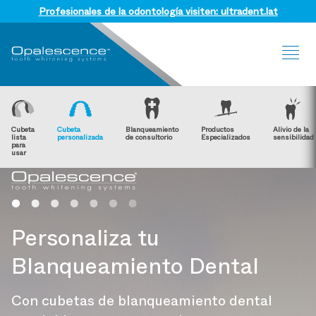
Profesionales de la odontología visiten: ultradent.lat
Sit
Me
Cubeta
Cubeta
Blanqueamiento
Productos
Alivio de la
lista
personalizada
de consultorio
Especializados
sensibilidad
para
usar
Personaliza tu
Blanqueamiento Dental
Con cubetas de blanqueamiento dental