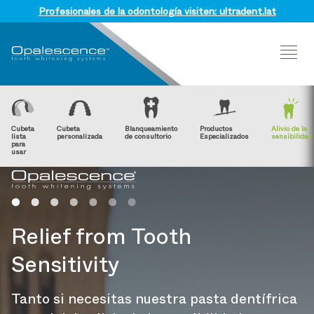
Profesionales de la odontología visiten: ultradent.lat
Sit
Me
Cubeta
Cubeta
Blanqueamiento
Productos
Alivio de la
lista
personalizada
de consultorio
Especializados
sensibilidad
para
usar
Relief from Tooth
Sensitivity
Tanto si necesitas nuestra pasta dentífrica