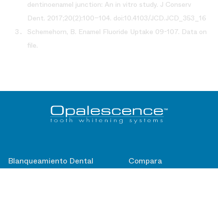
dentinoenamel junction: An in vitro study. J Conserv
Dent. 2017;20(2):100–104. doi:10.4103/JCD.JCD_353_16
Schemehorn, B. Enamel Fluoride Uptake 09-107. Data on
file.
Blanqueamiento Dental
Compara
Cubeta lista para usar
Preguntas Frecuentes
Cubeta personalizada
Blanqueamiento de consultorio
Pasta dental Blanqueadora