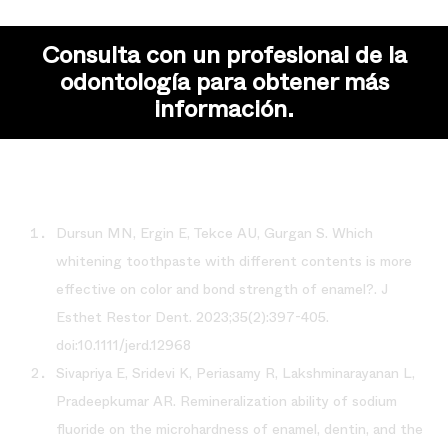
Consulta con un profesional de la
odontología para obtener más
información.
Dursun MN, Ergin E, Tekce AU, Gurgan S. Which
whitening toothpaste with different contents is more
effective on color and bond strength of enamel?. J
Esthet Restor Dent. 2023;35(2):397-405.
doi:10.1111/jerd.12968
Sivapriya E, Sridevi K, Periasamy R, Lakshminarayanan L,
Pradeepkumar AR. Remineralization ability of sodium
fluoride on the microhardness of enamel, dentin, and the