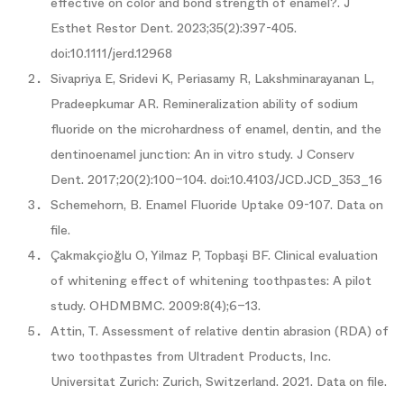
effective on color and bond strength of enamel?. J
Esthet Restor Dent. 2023;35(2):397-405.
doi:10.1111/jerd.12968
Sivapriya E, Sridevi K, Periasamy R, Lakshminarayanan L,
Pradeepkumar AR. Remineralization ability of sodium
fluoride on the microhardness of enamel, dentin, and the
dentinoenamel junction: An in vitro study. J Conserv
Dent. 2017;20(2):100–104. doi:10.4103/JCD.JCD_353_16
Schemehorn, B. Enamel Fluoride Uptake 09-107. Data on
file.
Çakmakçioğlu O, Yilmaz P, Topbaşi BF. Clinical evaluation
of whitening effect of whitening toothpastes: A pilot
study. OHDMBMC. 2009:8(4);6–13.
Attin, T. Assessment of relative dentin abrasion (RDA) of
two toothpastes from Ultradent Products, Inc.
Universitat Zurich: Zurich, Switzerland. 2021. Data on file.