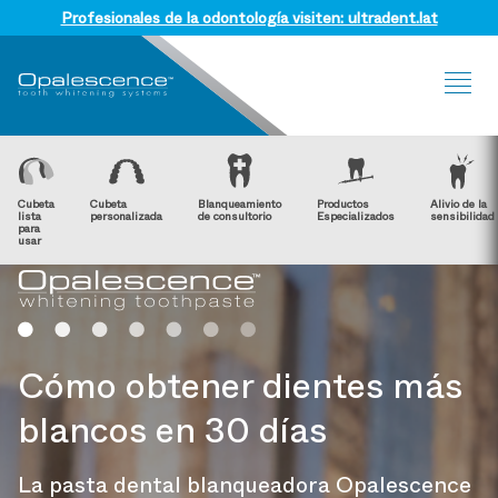
Profesionales de la odontología visiten: ultradent.lat
Sit
Me
Cubeta
Cubeta
Blanqueamiento
Productos
Alivio de la
lista
personalizada
de consultorio
Especializados
sensibilidad
para
usar
Cómo obtener dientes más
blancos en 30 días
La pasta dental blanqueadora Opalescence